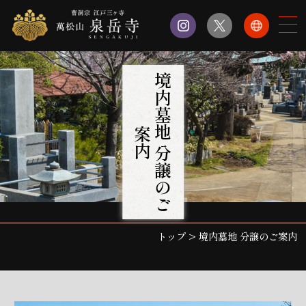
境
内
墓
地
分
譲
の
ご
案
内
トップ
>
境内墓地 分譲のご案内